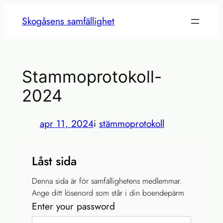
Hoppa
Skogåsens samfällighet
till
innehåll
Stammoprotokoll-
2024
apr 11, 2024
i
stämmoprotokoll
Låst sida
Denna sida är för samfällighetens medlemmar.
Ange ditt lösenord som står i din boendepärm
Enter your password