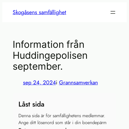
Hoppa
Skogåsens samfällighet
till
innehåll
Information från
Huddingepolisen
september.
sep 24, 2024
i
Grannsamverkan
Låst sida
Denna sida är för samfällighetens medlemmar.
Ange ditt lösenord som står i din boendepärm