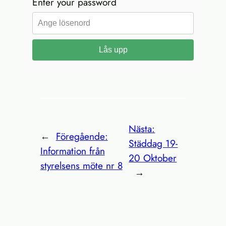
Enter your password
Lås upp
Nästa:
←
Föregående:
Städdag 19-
Information från
20 Oktober
styrelsens möte nr 8
→