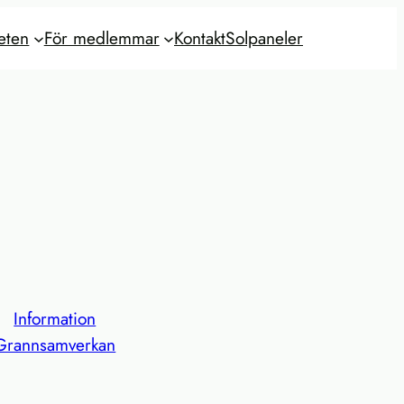
eten
För medlemmar
Kontakt
Solpaneler
Information
Grannsamverkan