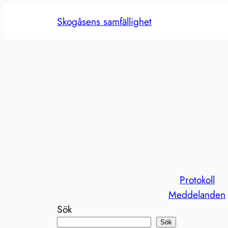
Hoppa
Skogåsens samfällighet
till
innehåll
Protokoll
Meddelanden
Sök
Sök