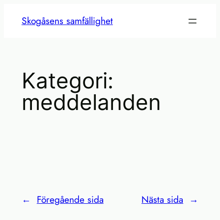
Hoppa
Skogåsens samfällighet
till
innehåll
Kategori:
meddelanden
←
Föregående sida
Nästa sida
→