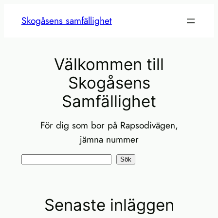
Hoppa
Skogåsens samfällighet
till
innehåll
Välkommen till
Skogåsens
Samfällighet
För dig som bor på Rapsodivägen,
jämna nummer
Sök
Sök
Senaste inläggen