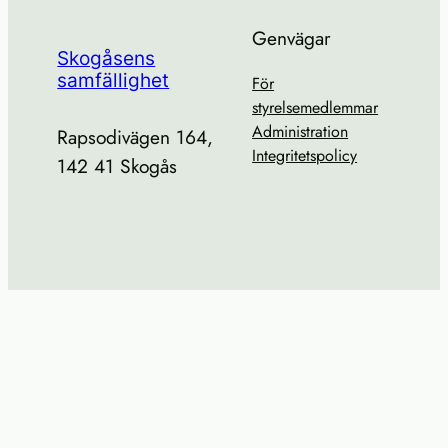
Genvägar
Skogåsens
samfällighet
För
styrelsemedlemmar
Administration
Rapsodivägen 164,
Integritetspolicy
142 41 Skogås